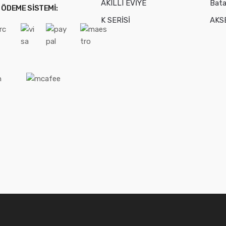
AKILLI EVİYE
Bata
 ÖDEME SISTEMI:
K SERİSİ
AKS