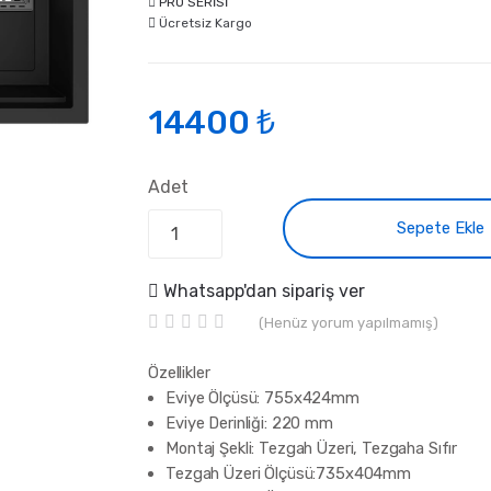
PRO SERİSİ
Ücretsiz Kargo
14400 ₺
Adet
Sepete Ekle
Whatsapp'dan sipariş ver
(Henüz yorum yapılmamış)
R
1
a
Özellikler
t
Eviye Ölçüsü: 755x424mm
e
d
Eviye Derinliği: 220 mm
0
Montaj Şekli: Tezgah Üzeri, Tezgaha Sıfır
5
ü
Tezgah Üzeri Ölçüsü:735x404mm
z