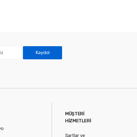
Kaydol
MÜŞTERI
HIZMETLERI
yo
Şartlar ve