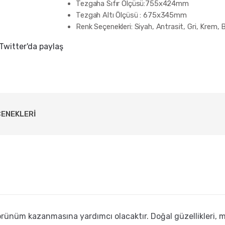
Tezgaha Sıfır Ölçüsü:755x424mm
e
r
Tezgah Altı Ölçüsü : 675x345mm
i
Renk Seçenekleri: Siyah, Antrasit, Gri, Krem,
n
d
Twitter'da paylaş
e
n
m
ü
ş
t
e
r
i
ÇENEKLERI
p
u
a
n
ı
örünüm kazanmasına yardımcı olacaktır. Doğal güzellikleri, mü