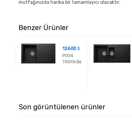
mutfağınızda harika bir tamamlayıcı olacaktır.
Benzer Ürünler
0 ₺
12600 ₺
P004
UT
TROYA 86
Son görüntülenen ürünler