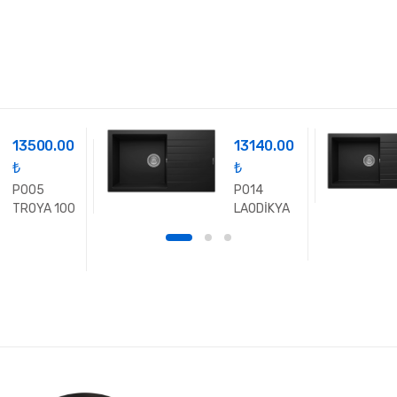
13500.00
13140.00
₺
₺
P005
P014
TROYA 100
LAODİKYA
86 XL