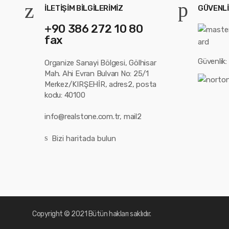
İLETİŞİM BİLGİLERİMİZ
GÜVENLI
+90 386 272 10 80
fax
Güvenlik:
Organize Sanayi Bölgesi, Gölhisar
Mah. Ahi Evran Bulvarı No: 25/1
Merkez/KIRŞEHİR, adres2, posta
kodu: 40100
info@realstone.com.tr, mail2
Bizi haritada bulun
Copyright © 2021
Bütün hakları saklıdır.