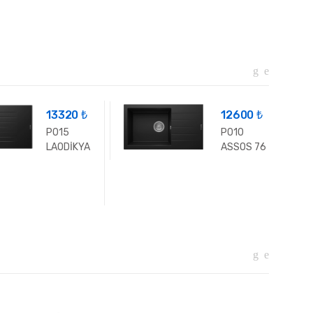
13320 ₺
12600 ₺
P015
P010
LAODİKYA
ASSOS 76
100 XL
XL