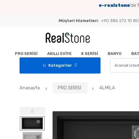
e-realstone
'de
Müşteri Hizmetleri:
+90 386 272 10 80
PRO SERİSİ
AKILLI EVİYE
K SERİSİ
BANYO
BAT
Arama :
Kategoriler
Anasayfa
PRO SERİSİ
ALMİLA