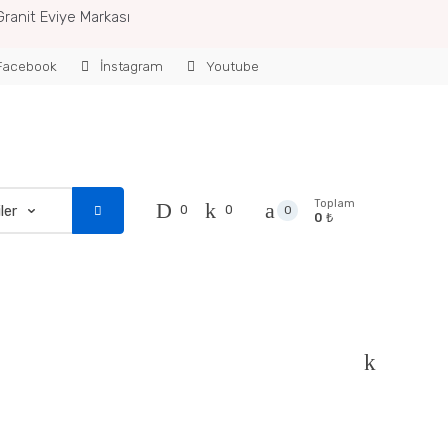
Granit Eviye Markası
acebook
İnstagram
Youtube
Toplam
0
0
0
0 ₺